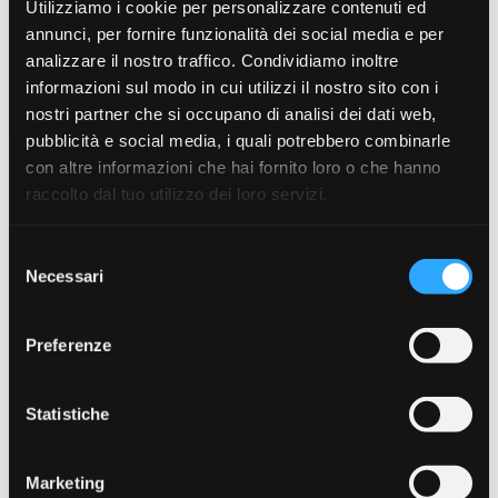
Utilizziamo i cookie per personalizzare contenuti ed
annunci, per fornire funzionalità dei social media e per
analizzare il nostro traffico. Condividiamo inoltre
informazioni sul modo in cui utilizzi il nostro sito con i
nostri partner che si occupano di analisi dei dati web,
pubblicità e social media, i quali potrebbero combinarle
con altre informazioni che hai fornito loro o che hanno
raccolto dal tuo utilizzo dei loro servizi.
Selezione
Necessari
del
DEEPER Phone Holder for
DEEPER Flexible Arm 2.0
consenso
boat / kayak
€ 69.99
€ 49.99
Preferenze
Statistiche
Marketing