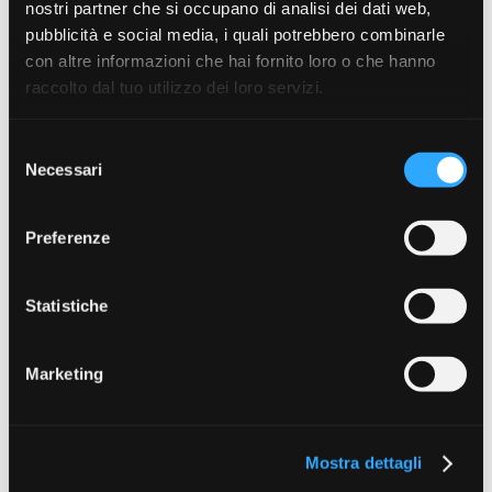
nostri partner che si occupano di analisi dei dati web,
X
€ 5.99
pubblicità e social media, i quali potrebbero combinarle
€ 5.99
con altre informazioni che hai fornito loro o che hanno
raccolto dal tuo utilizzo dei loro servizi.
Selezione
Necessari
del
consenso
Preferenze
Statistiche
Fox EDGES™ Super Wide
FOX EDGES™ Wide Gape
Gape (In-Turned Eye)
Beaked
Marketing
€ 5.99
€ 5.99
Mostra dettagli