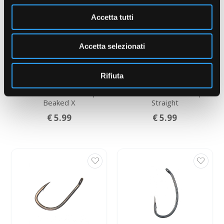
Accetta tutti
Accetta selezionati
Rifiuta
FOX EDGES™ Wide Gape
FOX EDGES™ Wide Gape
Beaked X
Straight
€ 5.99
€ 5.99