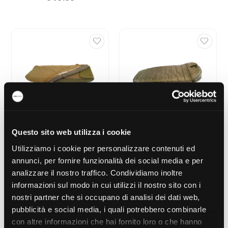
Questo sito web utilizza i cookie
CARP SPIRIT Magnum
CARP SPIRIT BLAX 3
Thermal Bed Cover
Season Sleeping Bag
Utilizziamo i cookie per personalizzare contenuti ed
€ 59.00
€ 79.00
annunci, per fornire funzionalità dei social media e per
analizzare il nostro traffico. Condividiamo inoltre
informazioni sul modo in cui utilizzi il nostro sito con i
nostri partner che si occupano di analisi dei dati web,
pubblicità e social media, i quali potrebbero combinarle
con altre informazioni che hai fornito loro o che hanno