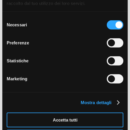
raccolto dal tuo utilizzo dei loro servizi.
Selezione
Necessari
del
consenso
FOX EOS Sleeping Bag
CARP SPIRIT Magnum 4
Preferenze
Season Sleeping Bag
€ 94.99
€ 119.00
Statistiche
Marketing
Mostra dettagli
Accetta tutti
FOX Ventec Thermal Cover
FOX Voyager Sleeping