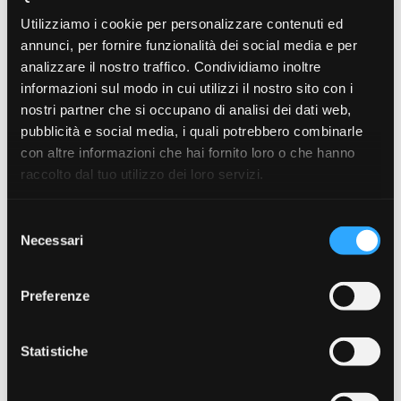
Utilizziamo i cookie per personalizzare contenuti ed
annunci, per fornire funzionalità dei social media e per
analizzare il nostro traffico. Condividiamo inoltre
informazioni sul modo in cui utilizzi il nostro sito con i
nostri partner che si occupano di analisi dei dati web,
pubblicità e social media, i quali potrebbero combinarle
con altre informazioni che hai fornito loro o che hanno
raccolto dal tuo utilizzo dei loro servizi.
Selezione
Paletta Per Pasturazione
STARBAITS BAITING
Necessari
del
Carp Spirit Baiting ...
SPOON WITH HANDLE
consenso
Large
€ 12.99
€ 19.90
Preferenze
Statistiche